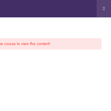
15:00 - 19:00
0
CONTÁCTANOS
he course to view this content!
SUBSCRIBE NOW