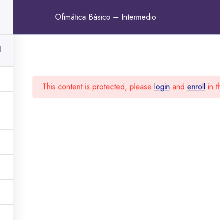
contacto@ceps360.com
Lun - Vie: 9:00 - 13:00 y 
Ofimática Básico – Intermedio
ERIFICAR CERTIFICADO
AULA VIRTUAL
1
This content is protected, please
login
and
enroll
in t
ete a nuestra
idad