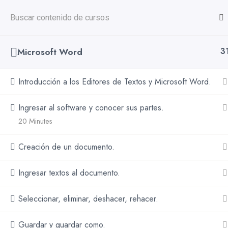
CANCEL PRELOADER
+51 947 815 680
INICIO
CURSOS
NOSOTROS
V
Microsoft Word
3
Inicio
Ofimática
Introducción a los Editores de Textos y Microsoft Word.
Ingresar al software y conocer sus partes.
20 Minutes
Suscríb
Creación de un documento.
Comun
Ingresar textos al documento.
Seleccionar, eliminar, deshacer, rehacer.
Guardar y guardar como.