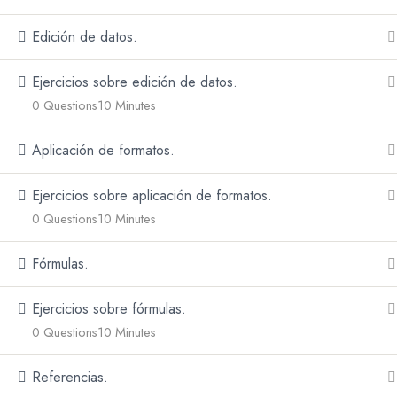
¡Encuéntranos!
Edición de datos.
Ejercicios sobre edición de datos.
Somos una empresa que brinda cursos
0 Questions
10 Minutes
virtuales con certificación física
reconocida a nivel nacional. Estamos en:
Aplicación de formatos.
Jr. Puno N° 381, 2do piso, ofic. 07.
Ejercicios sobre aplicación de formatos.
0 Questions
10 Minutes
contacto@ceps360.com
Fórmulas.
+51 947 815 680
Ejercicios sobre fórmulas.
0 Questions
10 Minutes
Referencias.
Copyright © 2025
Ceps 360
Todos los derechos reserva