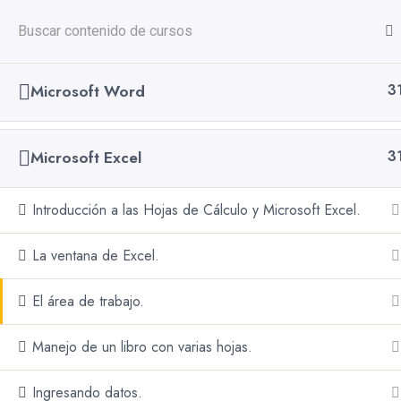
CANCEL PRELOADER
+51 947 815 680
INICIO
CURSOS
NOSOTROS
V
Microsoft Word
3
Inicio
Ofimática
Microsoft Excel
3
Introducción a las Hojas de Cálculo y Microsoft Excel.
Suscríb
La ventana de Excel.
Comun
El área de trabajo.
Manejo de un libro con varias hojas.
Ingresando datos.