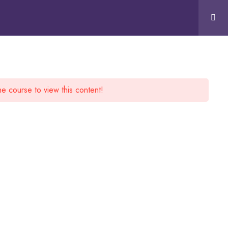
15:00 - 19:00
0
CONTÁCTANOS
he course to view this content!
SUBSCRIBE NOW