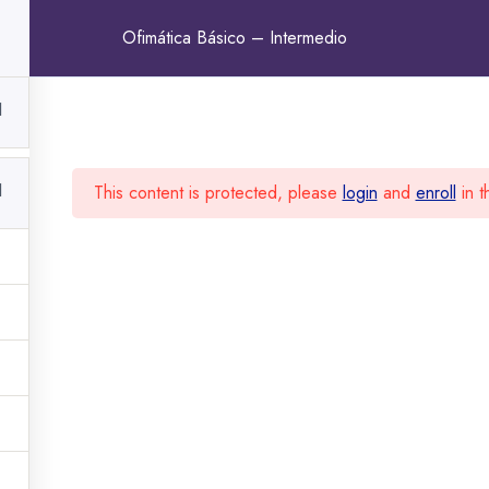
contacto@ceps360.com
Lun - Vie: 9:00 - 13:00 y 
Ofimática Básico – Intermedio
ERIFICAR CERTIFICADO
AULA VIRTUAL
1
1
This content is protected, please
login
and
enroll
in t
ete a nuestra
idad