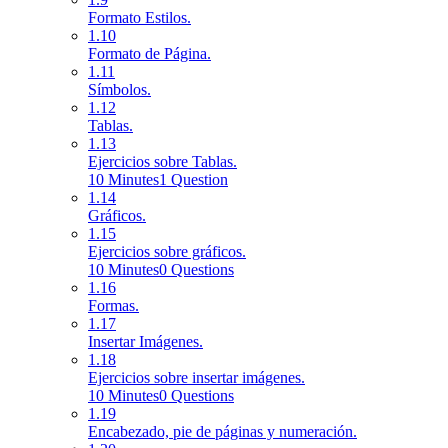
Formato Estilos.
1.10
Formato de Página.
1.11
Símbolos.
1.12
Tablas.
1.13
Ejercicios sobre Tablas.
10 Minutes
1 Question
1.14
Gráficos.
1.15
Ejercicios sobre gráficos.
10 Minutes
0 Questions
1.16
Formas.
1.17
Insertar Imágenes.
1.18
Ejercicios sobre insertar imágenes.
10 Minutes
0 Questions
1.19
Encabezado, pie de páginas y numeración.