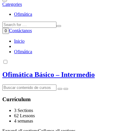
Categories
Ofimática
Contáctanos
0
Inicio
Ofimática
Ofimática Básico – Intermedio
Currículum
3 Sections
62 Lessons
4 semanas
Expand all sections
Collapse all sections