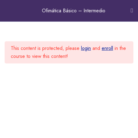
CANCEL PRELOADER
Ofimática Básico – Intermedio
Microsoft Word
31
Inicio
Ofimática
This content is protected, please
login
and
enroll
in the
Microsoft Excel
31
course to view this content!
Introducción a las Hojas de
Cálculo y Microsoft Excel.
Suscríbete a nuestra Comunidad
La ventana de Excel.
El área de trabajo.
SUBSCRIBE NOW
Manejo de un libro con varias
hojas.